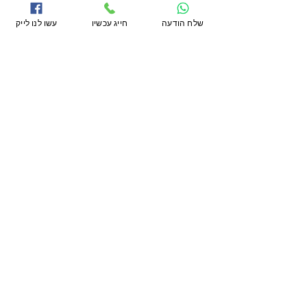
שלח הודעה
חייג עכשיו
עשו לנו לייק
עליונות טכנולוגית בדלתות
כניסה מעוצבות וחכמות
רוצים דלת כניסה חכמה?
השאירו פרטים ונחזור אליכם
אני מסכים לקבל דיוור אלקטרוני מדי
פעם