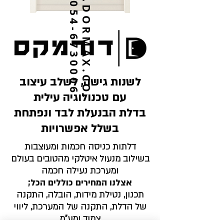
W
W
W
.
D
O
R
M
A
X
.
C
O
.
054-6730006
לשנות גישה, לשלב עיצוב
עם טכנולוגיה עילית
בדלת הבנעלת לבד ונפתחת
בשלל אפשרויות
דלתות כניסה חכמות ומעוצבות
בשילוב מנעול איטלקי מהטובים בעולם
ומערכת נעילה חכמה
אצלנו המחירים כוללים הכל;
תכנון, נטילת מידות, הובלה, התקנה
של הדלת, התקנה של המערכת, ליווי
צמוד ומע"מ