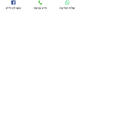
מפת האתר
שלח הודעה
חייג עכשיו
עשו לנו לייק
עמוד הבית
אודותינו
השירותים שלנו
פרטי התקשרות
נייד:
054-4296699
- יניב
מייל:
dormax.co.il@gmail.com
אנחנו בפייסבוק