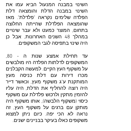
השינוי במבנה ה
מנעול
הביא עמו את
השינוי במבנה הדלת והומצאה דלת
הפלדה שלימים נקראה "
פלדלת
". מאז
שהומצאה הפלדלת שהייתה החלוצה
בתחום, המוצר כמעט ולא עבר שינויים
במהלך 48 השנים האחרונות, אבל כן
היה שינוי בתפיסה לגבי המשקופים.
עד תחילת אמצע שנות ה - 80,
המשקופים לדלתות הפלדה היו מולבשים
על משקוף העץ הקיים. למעשה הקבלנים
מכרו
דירות
עם דלת כניסה מעץ
המותקנת ע"ג משקוף מעץ, וכאשר דייר
היה רוצה להחליף את הדלת, היה עליו
להזמין מתקין ולרכוש פלדלת עם משקוף
כיסוי (משקוף הלבשה), אותו משקוף היה
מותקן עם ברגים על משקוף העץ, זה
נראה לא הכי יפה. כיום ניתן למצוא
משקופים כאלו בעיקר בבניינים ישנים.