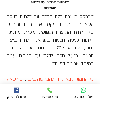
פתרונות חכמים עם דלתות
מעוצבות
דורמקס מייצרת
דלת חכמה
וגם
דלתות כניסה
מעוצבות
וחכמות,
דורמקס
היא חברה בדור חדש
של דלתות המייצרת משווקת, מוכרת ומתקינה
דלתות כניסה חכמות
בישראל. דלתות בייצור
ייחודי, דלת בעובי 70 מ"מ ברוחב משתנה וגבהים
חריגים.
מנעול חכם לדלת
עם בריחים עבים
במיוחד וארוכים במיוחד.
כל התמונות באתר הן להמחשה בלבד
,
יש לשאול
את היועץ לגבי סוגי הידיות המסופקות עם המוצר
.
לעולם יהיה שינויי בגוונים בין מה שנראה באתר
שלח הודעה
חייג עכשיו
עשו לנו לייק
למסופק במציאות, לעולם יהיה שינוי בגוון בין מוצר
שהמשקוף שלו הותקן בפער של כמה שבועות
לפני הדלת.
לפרטים על מוצרים, צרו עמנו קשר דרך
טופס
הצור קשר
או ישירות במייל: