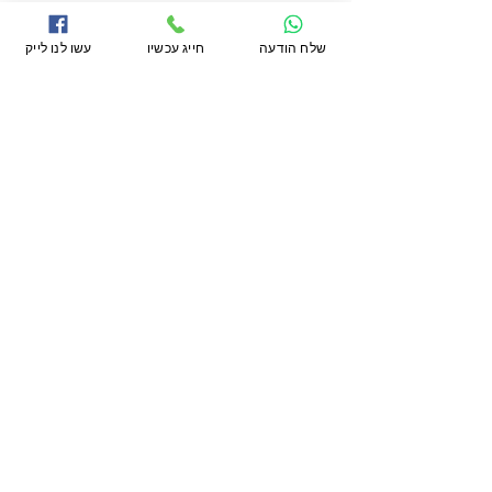
שלח הודעה
חייג עכשיו
עשו לנו לייק
אנחנו בפייסבוק
הצטרפו
לדף העסקי שלנו
תוכלו להתרשם מעבודות שביצענו, טיפים לדלתות
כניסה ועוד...
פתרונות חכמים עם דלתות
מעוצבות
דורמקס מייצרת
דלת חכמה
וגם
דלתות כניסה
מעוצבות
וחכמות,
דורמקס
היא חברה בדור חדש
של דלתות המייצרת משווקת, מוכרת ומתקינה