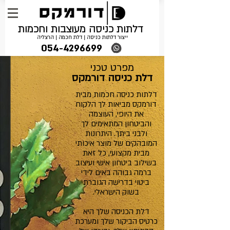
דלתות כניסה מעוצבות וחכמות
ייצור דלתות כניסה | דלת חכמה | הרצליה
054-4296699
מפרט טכני
דלת כניסה דורמקס
דלתות כניסה חכמות מבית
דורמקס מביאות לך הלקוח
את היופי, העוצמה
והביטחון המתאימים לך
ולבני ביתך. היתרונות
המובהקים של מוצר איכותי
מבית מקצועי, כל זאת
בשילוב ביטחון אישי ועיצוב
ברמה גבוהה באים לידי
ביטוי בדרישה הגוברת
בשוק הישראלי.
דלת הכניסה שלך היא
כרטיס הביקור שלך ומערכת