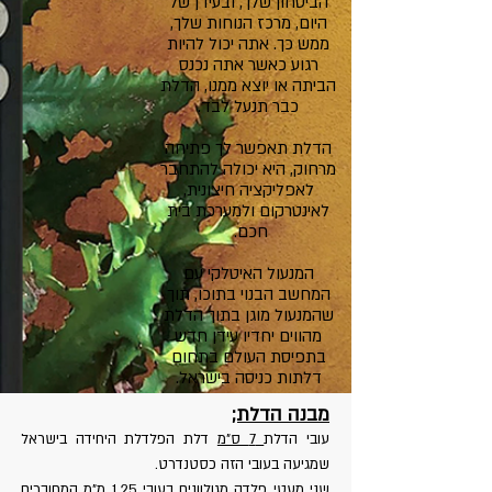
הביטחון שלך, ובעידן של
היום, מרכז הנוחות שלך,
ממש כך. אתה יכול להיות
רגוע כאשר אתה נכנס
הביתה או יוצא ממנו, הדלת
כבר תנעל לבד.
הדלת תאפשר לך פתיחה
מרחוק, היא יכולה להתחבר
לאפליקציה חיצונית,
לאינטרקום ולמערכת בית
חכם.
המנעול האיטלקי עם
המחשב הבנוי בתוכו, תוך
שהמנעול מוגן בתוך הדלת
מהווים יחדיו עידן חדש
בתפיסת העולם בתחום
דלתות כניסה
בישראל.
מבנה הדלת;
עובי הדלת
7 ס"מ
דלת הפלדלת היחידה בישראל
שמגיעה בעובי הזה כסטנדרט.
שני מעטי פלדה מגולוונים בעובי 1.25 מ"מ המחוברים