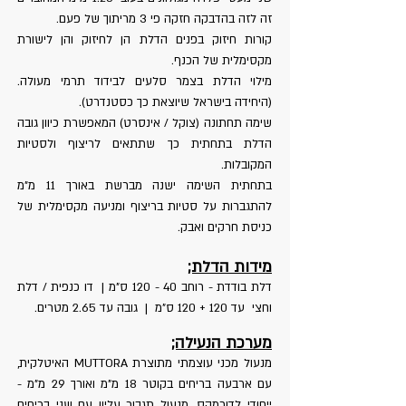
זה לזה בהדבקה חזקה פי 3 מריתוך של פעם.
קורות חיזוק בפנים הדלת הן לחיזוק והן לישורת
מקסימלית של הכנף.
מילוי הדלת בצמר סלעים לבידוד תרמי מעולה.
(היחידה בישראל שיוצאת כך כסטנדרט).
שימה תחתונה (צוקל / אינסרט) המאפשרת כיוון גובה
הדלת בתחתית כך שתתאים לריצוף ולסטיות
המקובלות.
בתחתית השימה ישנה מברשת באורך 11 מ"מ
להתגברות על סטיות בריצוף ומניעה מקסימלית של
כניסת חרקים ואבק.
מידות הדלת;
דלת בודדת - רוחב 40 - 120 ס"מ | דו כנפית / דלת
וחצי עד 120 + 120 ס"מ | גובה עד 2.65 מטרים.
מערכת הנעילה;
מנעול מכני עוצמתי מתוצרת MUTTORA האיטלקית,
עם ארבעה בריחים בקוטר 18 מ"מ ואורך 29 מ"מ -
ייחודי לדורמקס. מנעול תגבור עליון עם שני בריחים