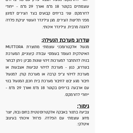
עוצמתיים בקוטר 18 מ"מ ואורך 29 מ"מ - ייחודי
לדורמקס. שני בריחים קבועים בצד הצירים למיגון
מפני תלישת הצירים. מגן צילינדר העשוי יציקת פלדה
להגנה מרבית. צילינדר איכותי.
שדרוג מערכת הנעילה;
מנעול אלקטרומכני עוצמתי מתוצרת MUTTORA
האיטלקית העומד בעומסי עבודה קיצוניים, המערכת
בנויה להתחבר למערכות זיהוי שונות מבינן ניתן לבחור
בשדרוג, כגון - מערכת לזיהוי טביעות אצבעות או
מערכת לזיהוי צ'יפ קרבה או מערכת קודן. למנעול
חיבור מגע יבש לחיבור מערכת בית חכם, המנעול בנוי
עם ארבעה בריחים בקוטר 18 מ"מ ואורך 29 מ"מ -
ייחודי לדורמקס.
גימור;
צביעה בתנור באבקה אלקטרוסטטית בחום גבוה, יוצר
מיזוג עוצמתי עם הפלדה.
פרזול איכותי בעיצוב
איטלקי.