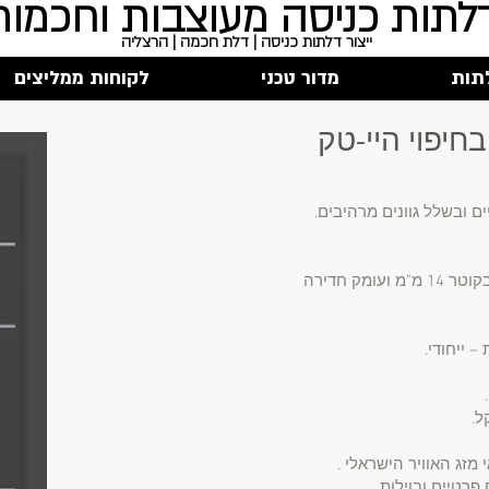
תות כניסה מעוצבות וחכמות
ייצור דלתות כניסה | דלת חכמה | הרצליה
תות
מדור טכני
לקוחות ממליצים
חיפוי היי-טק
ים ובשלל גוונים מרהיבים.
- מנעול רב בריחי מדגם 125 , בריחים בקוטר 14 מ”מ ועומק חדירה
– ייחודי.
ל.
זג האוויר הישראלי .
רטיים ובוילות.